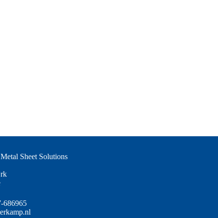
Metal Sheet Solutions
rk
e
7-686965
terkamp.nl