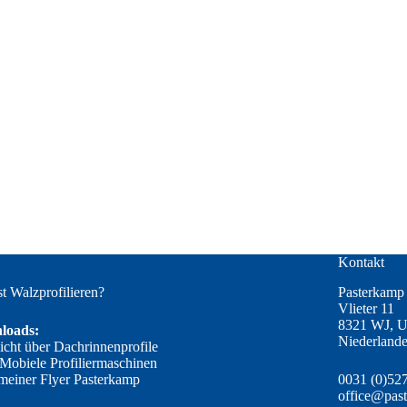
Kontakt
st Walzprofilieren?
Pasterkamp 
Vlieter 11
8321 WJ, U
loads:
Niederland
icht über Dachrinnenprofile
 Mobiele Profiliermaschinen
meiner Flyer Pasterkamp
0031 (0)52
office@pas