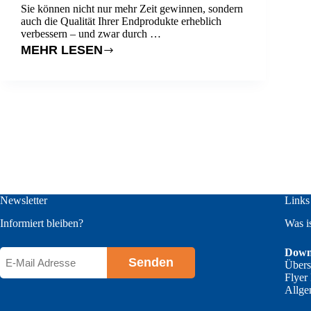
Sie können nicht nur mehr Zeit gewinnen, sondern
auch die Qualität Ihrer Endprodukte erheblich
verbessern – und zwar durch …
MEHR LESEN
WIE
SCHAFFEN
SIE
ES,
MEHR
ZEIT
ZU
GEWINNEN?
Newsletter
Links
Informiert bleiben?
Was i
Down
E-
Übers
Mail
Flyer
Adresse
Allge