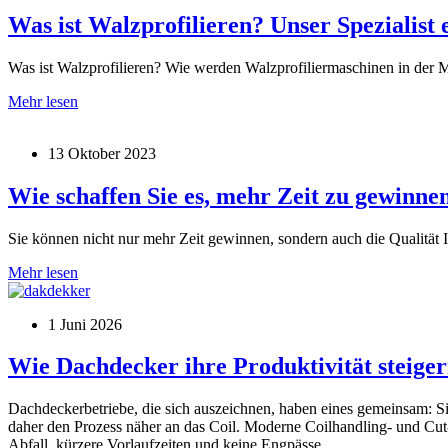
Was ist Walzprofilieren? Unser Spezialist 
Was ist Walzprofilieren? Wie werden Walzprofiliermaschinen in der
Was
Mehr lesen
ist
Walzprofilieren?
13 Oktober 2023
Unser
Spezialist
erklärt
Wie schaffen Sie es, mehr Zeit zu gewinne
Sie können nicht nur mehr Zeit gewinnen, sondern auch die Qualität
Wie
Mehr lesen
schaffen
Sie
1 Juni 2026
es,
mehr
Zeit
Wie Dachdecker ihre Produktivität steige
zu
gewinnen?
Dachdeckerbetriebe, die sich auszeichnen, haben eines gemeinsam: Si
daher den Prozess näher an das Coil. Moderne Coilhandling- und Cut
Abfall, kürzere Vorlaufzeiten und keine Engpässe.