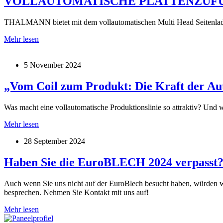
VOLLAUTOMATISCHE PLATTENZUF
THALMANN bietet mit dem vollautomatischen Multi Head Seitenlader 
VOLLAUTOMATISCHE
Mehr lesen
PLATTENZUFÜHRUNG
5 November 2024
„Vom Coil zum Produkt: Die Kraft der Au
Was macht eine vollautomatische Produktionslinie so attraktiv? Und 
„Vom
Mehr lesen
Coil
28 September 2024
zum
Produkt:
Die
Haben Sie die EuroBLECH 2024 verpasst
Kraft
der
Auch wenn Sie uns nicht auf der EuroBlech besucht haben, würden w
Automatisierung
besprechen. Nehmen Sie Kontakt mit uns auf!
in
der
Haben
Mehr lesen
Blechbearbeitung“
Sie