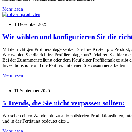
Wie
Mehr lesen
Dachdecker
ihre
1 Dezember 2025
Produktivität
steigern
Wie wählen und konfigurieren Sie die richt
Mit der richtigen Profilieranlage senken Sie Ihre Kosten pro Produkt,
Wie wählen Sie die richtige Profilieranlage aus? Erfahren Sie hier meh
Bei der Zusammenstellung oder dem Kauf einer Profilieranlage gibt e
Investitionshöhe und die Partner, mit denen Sie zusammenarbeiten
Wie
Mehr lesen
wählen
und
11 September 2025
konfigurieren
Sie
die
5 Trends, die Sie nicht verpassen sollten:
richtige
Profilieranlage
Wir sehen einen Wandel hin zu automatisierten Produktionslinien, i
aus?
und in der Fertigung bedeutet dies ...
5
Mehr lesen