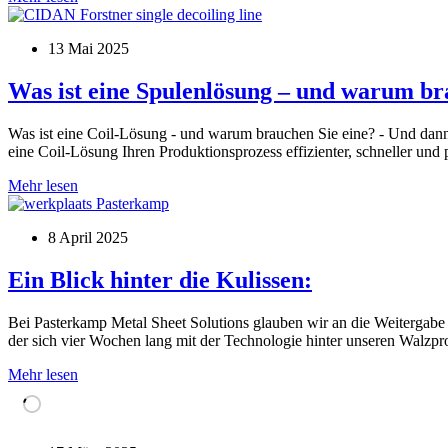
Trends,
die
13 Mai 2025
Sie
nicht
verpassen
Was ist eine Spulenlösung – und warum br
sollten:
Was ist eine Coil-Lösung - und warum brauchen Sie eine? -
Und dann
eine Coil-Lösung Ihren Produktionsprozess effizienter, schneller und 
Was
Mehr lesen
ist
eine
8 April 2025
Spulenlösung
–
und
Ein Blick hinter die Kulissen:
warum
brauchen
Bei Pasterkamp Metal Sheet Solutions glauben wir an die Weitergabe 
Sie
der sich vier Wochen lang mit der Technologie hinter unseren Walzprof
eine?
Ein
Mehr lesen
Blick
hinter
die
Kulissen: