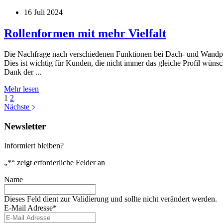
die
16 Juli 2024
EuroBLECH
2024
verpasst?
Rollenformen mit mehr Vielfalt
Die Nachfrage nach verschiedenen Funktionen bei Dach- und Wandpan
Dies ist wichtig für Kunden, die nicht immer das gleiche Profil wüns
Dank der ...
Rollenformen
Mehr lesen
mit
1
2
mehr
Nächste
Vielfalt
Newsletter
Informiert bleiben?
„
*
“ zeigt erforderliche Felder an
Name
Dieses Feld dient zur Validierung und sollte nicht verändert werden.
E-Mail Adresse
*