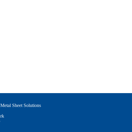
Metal Sheet Solutions
rk
e