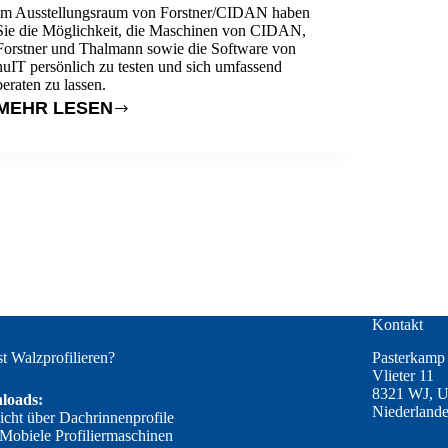
Im Ausstellungsraum von Forstner/CIDAN haben
Sie die Möglichkeit, die Maschinen von CIDAN,
Forstner und Thalmann sowie die Software von
nuIT persönlich zu testen und sich umfassend
beraten zu lassen.
MEHR LESEN
FORSTNER
MASCHINEN
Kontakt
st Walzprofilieren?
Pasterkamp 
Vlieter 11
8321 WJ, U
loads:
Niederland
icht über Dachrinnenprofile
 Mobiele Profiliermaschinen