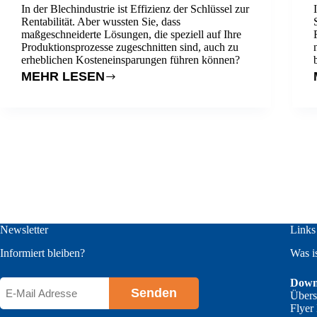
In der Blechindustrie ist Effizienz der Schlüssel zur
Rentabilität. Aber wussten Sie, dass
maßgeschneiderte Lösungen, die speziell auf Ihre
Produktionsprozesse zugeschnitten sind, auch zu
erheblichen Kosteneinsparungen führen können?
MEHR LESEN
SENKEN
SIE
IHRE
KOSTEN
Newsletter
Links
Informiert bleiben?
Was i
Down
E-
Übers
Mail
Flyer