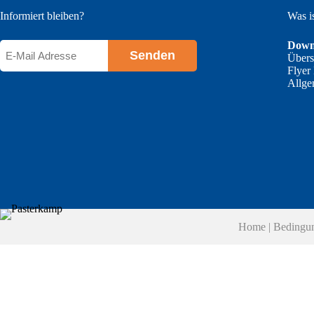
Informiert bleiben?
Was i
Down
E-
Übers
Mail
Flyer
Adresse
Allge
*
Home
|
Bedingu