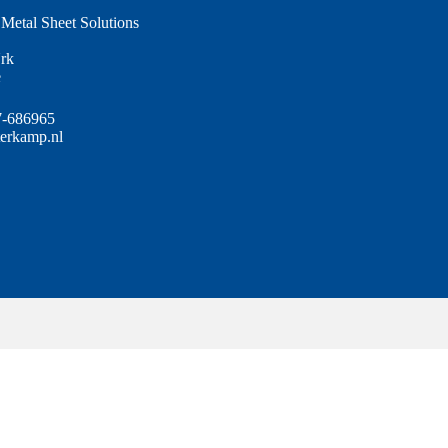
Metal Sheet Solutions
rk
e
7-686965
terkamp.nl