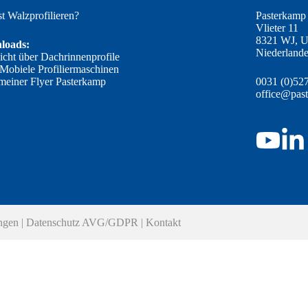
st Walzprofilieren?
Pasterkamp 
Vlieter 11
8321 WJ, U
loads:
Niederland
icht über Dachrinnenprofile
 Mobiele Profiliermaschinen
meiner Flyer Pasterkamp
0031 (0)52
office@pas
ngen
|
Datenschutz AVG/GDPR
|
Kontakt