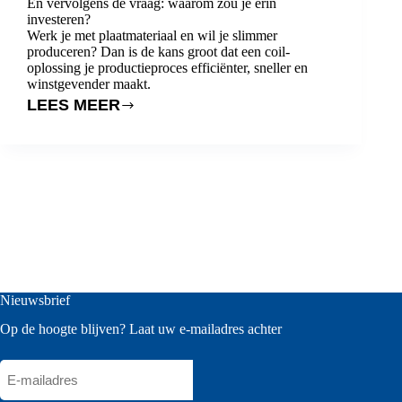
En vervolgens de vraag: waarom zou je erin
investeren?
Werk je met plaatmateriaal en wil je slimmer
produceren? Dan is de kans groot dat een coil-
oplossing je productieproces efficiënter, sneller en
winstgevender maakt.
LEES MEER
WAT
IS
EEN
COIL-
OPLOSSING
–
EN
WAAROM
Nieuwsbrief
HEB
Op de hoogte blijven? Laat uw e-mailadres achter
JE
ER
E-
ÉÉN
mailadres