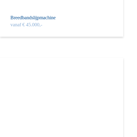
Breed­band­­slijp­machine
vanaf € 45.000,-