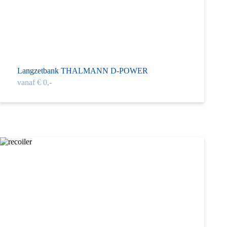
Langzet­bank THAL­MANN D-POWER
vanaf € 0,-