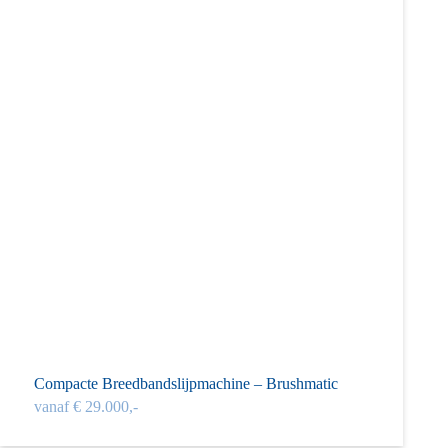
Compacte Breed­band­­slijp­machine – Brush­matic
vanaf € 29.000,-