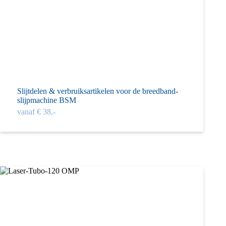
Slijtdelen & verbruiks­artikelen voor de breed­band­­
slijp­machine BSM
vanaf € 38,-