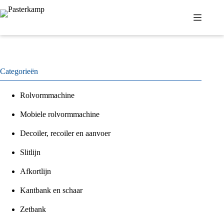
Ga
naar
de
inhoud
Categorieën
Rolvormmachine
Mobiele rolvormmachine
Decoiler, recoiler en aanvoer
Slitlijn
Afkortlijn
Kantbank en schaar
Zetbank