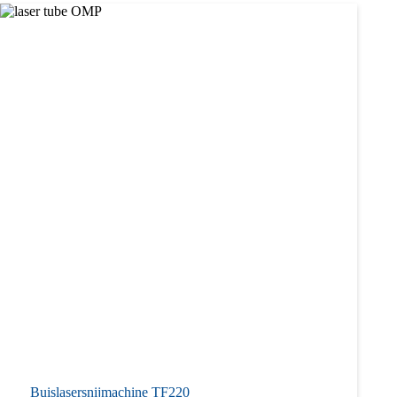
Buislaser­snij­machine TF220