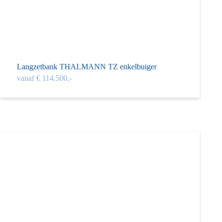
Langzet­bank THAL­MANN TZ enkelbui­ger
vanaf € 114.500,-