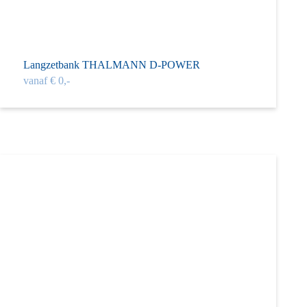
Langzet­bank THAL­MANN D-POWER
vanaf € 0,-