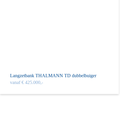
Langzet­bank THAL­MANN TD dubbel­buiger
vanaf € 425.000,-