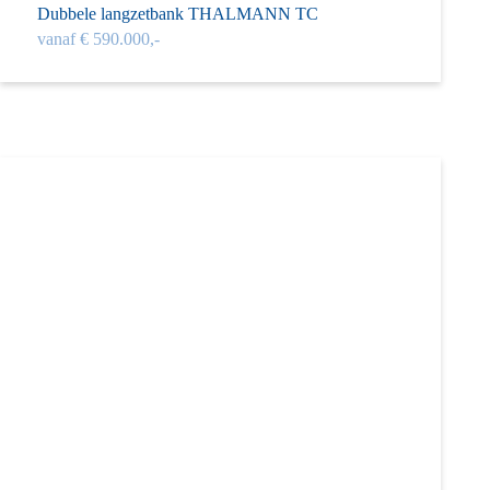
Dubbele langzet­bank THAL­MANN TC
vanaf € 590.000,-