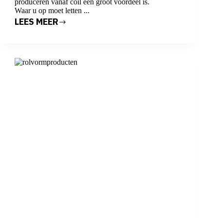
produceren vanaf coil een groot voordeel is.
Waar u op moet letten ...
LEES MEER
PRODUCEREN
VANAF
COIL