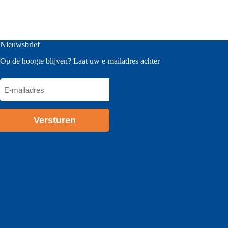
DE
JUISTE
ROLVORMLIJN?
Nieuwsbrief
Op de hoogte blijven? Laat uw e-mailadres achter
E-
mailadres
*