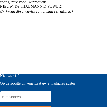
configuratie voor uw productie.
NIEUW: De THALMANN D-POWER!
👉
Vraag direct advies aan of plan een afspraak
Thalmann CNC plaatvouwmachines
Thalmann ontwikkelt hoogwaardige CNC plaatvouwmachines voor
het snel en nauwkeurig buigen van plaatwerk. Deze automatische
paneelbuigmachines (Panel Benders) zijn een efficiënt alternatief voor
traditionele kantbanken en zetbanken, vooral bij seriematige productie
van gevelpanelen, dakranden, kappen en industriële behuizingen.
Nieuwsbrief
Op de hoogte blijven? Laat uw e-mailadres achter
E-
mailadres