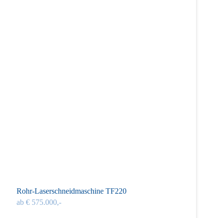
Rohr-Laserschneidmaschine TF220
ab € 575.000,-