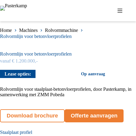
Ga
naar
de
inhoud
Home
Machines
Rolvormmachine
Rolvorm­lijn voor beton­vloer­profielen
Rolvorm­lijn voor beton­vloer­profielen
vanaf € 1.200.000,-
Lease opties:
Op aanvraag
Rolvormlijn voor staalplaat-betonvloerprofielen, door Pasterkamp, in
samenwerking met ZMM Pobeda
Download brochure
Offerte aanvragen
Staalplaat profiel