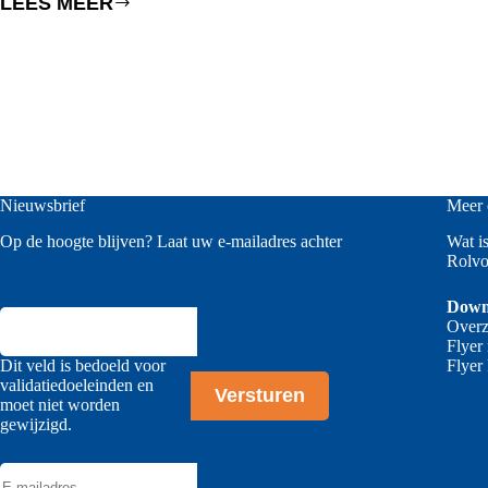
LEES MEER
HOE
DAKDEKKERS
HUN
PRODUCTIE
VERBETEREN
Nieuwsbrief
Meer 
Op de hoogte blijven? Laat uw e-mailadres achter
Wat i
Rolvo
Email
Down
Overz
Flyer
Dit veld is bedoeld voor
Flyer
validatiedoeleinden en
moet niet worden
gewijzigd.
E-mailadres
*