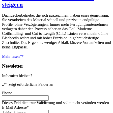
steigern
Dachdeckerbetriebe, die sich auszeichnen, haben eines gemeinsam:
Sie verarbeiten das Material schnell und präzise in endgültige
Profile, ohne Verzögerungen. Immer mehr Fertigungsunternehmen
verlagern daher den Prozess näher an das Coil. Moderne
Coilhandling- und Cut-to-Length (CTL)-Linien verwandeln dünne
Blechcoils sofort und mit hoher Präzision in gebrauchsfertige
Zuschnitte. Das Ergebnis: weniger Abfall, kürzere Vorlaufzeiten und
keine Engpässe.
Wie
Mehr lesen
Dachdecker
ihre
Newsletter
Produktivität
steigern
Informiert bleiben?
„
*
“ zeigt erforderliche Felder an
Phone
Dieses Feld dient zur Validierung und sollte nicht verändert werden.
E-Mail Adresse
*