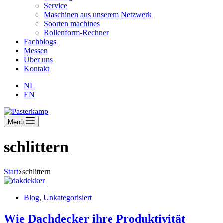
Service
Maschinen aus unserem Netzwerk
Soorten machines
Rollenform-Rechner
Fachblogs
Messen
Über uns
Kontakt
NL
EN
Menü
schlittern
Start
schlittern
Blog
,
Unkategorisiert
Wie Dachdecker ihre Produktivität