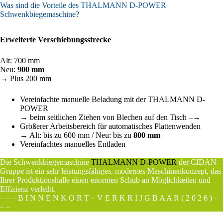
Was sind die Vorteile des THALMANN D-POWER
Schwenkbiegemaschine?
Erweiterte Verschiebungsstrecke
Alt: 700 mm
Neu:
900 mm
→ Plus 200 mm
Vereinfachte manuelle Beladung mit der THALMANN D-
POWER
→ beim seitlichen Ziehen von Blechen auf den Tisch –→
Größerer Arbeitsbereich für automatisches Plattenwenden
→ Alt: bis zu 600 mm / Neu: bis zu
800 mm
Vereinfachtes manuelles Entladen
Die Schwenkbiegemaschine
THALMANN D-POWER
der CIDAN-
Gruppe ist ein sehr leistungsfähiges, modernes Maschinenkonzept, das
Ihrer Produktionshalle einen enormen Schub an Möglichkeiten und
Effizienz verleiht.
– – – B I N N E N K O R T – V E R K R I J G B A A R ( 2 0 2 6 ) –
– –