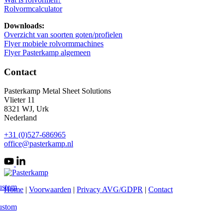
Rolvormcalculator
Downloads:
Overzicht van soorten goten/profielen
Flyer mobiele rolvormmachines
Flyer Pasterkamp algemeen
Contact
Pasterkamp Metal Sheet Solutions
Vlieter 11
8321 WJ, Urk
Nederland
+31 (0)527-686965
office@pasterkamp.nl
ustom
Home
|
Voorwaarden
|
Privacy AVG/GDPR
|
Contact
ustom