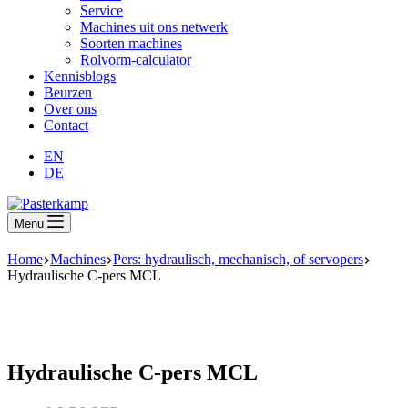
Service
Machines uit ons netwerk
Soorten machines
Rolvorm-calculator
Kennisblogs
Beurzen
Over ons
Contact
EN
DE
Menu
Home
Machines
Pers: hydraulisch, mechanisch, of servopers
Hydrau­lische C-pers MCL
Hydrau­lische C-pers MCL