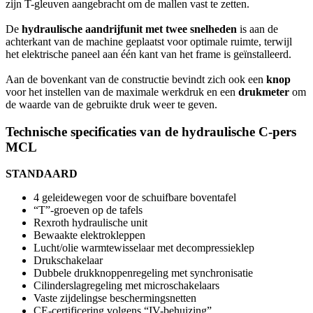
zijn T-gleuven aangebracht om de mallen vast te zetten.
De
hydraulische aandrijfunit met twee snelheden
is aan de
achterkant van de machine geplaatst voor optimale ruimte, terwijl
het elektrische paneel aan één kant van het frame is geïnstalleerd.
Aan de bovenkant van de constructie bevindt zich ook een
knop
voor het instellen van de maximale werkdruk en een
drukmeter
om
de waarde van de gebruikte druk weer te geven.
Technische specificaties van de hydraulische C-pers
MCL
STANDAARD
4 geleidewegen voor de schuifbare boventafel
“T”-groeven op de tafels
Rexroth hydraulische unit
Bewaakte elektrokleppen
Lucht/olie warmtewisselaar met decompressieklep
Drukschakelaar
Dubbele drukknoppenregeling met synchronisatie
Cilinderslagregeling met microschakelaars
Vaste zijdelingse beschermingsnetten
CE-certificering volgens “IV-behuizing”