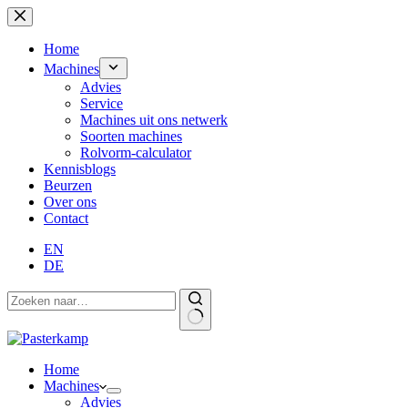
Ga
naar
de
Home
inhoud
Machines
Advies
Service
Machines uit ons netwerk
Soorten machines
Rolvorm-calculator
Kennisblogs
Beurzen
Over ons
Contact
EN
DE
Home
Machines
Advies