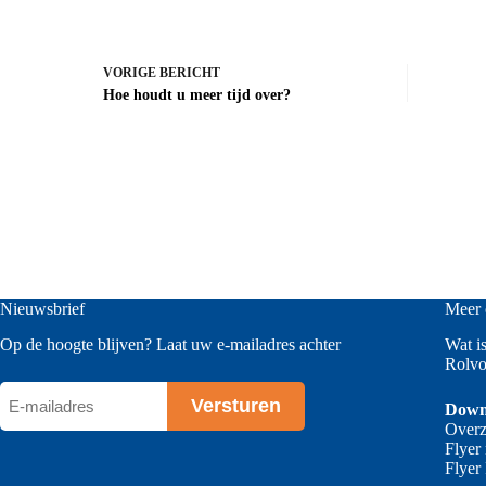
VORIGE
BERICHT
Hoe houdt u meer tijd over?
Nieuwsbrief
Meer 
Op de hoogte blijven? Laat uw e-mailadres achter
Wat i
Rolvo
E-
Down
mailadres
Overz
Flyer
*
Flyer