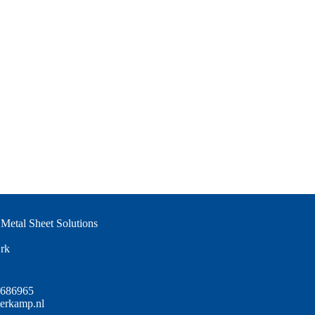
Metal Sheet Solutions
rk
-686965
terkamp.nl