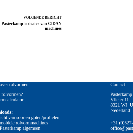
VOLGENDE
BERICHT
Pasterkamp is dealer van CIDAN
machines
over rolvormen
Contact
s rolvormen?
Pasterkamp 
rmcalculator
Vlieter 11
8321 WJ, U
Nederland
loads:
icht van soorten goten/profielen
 mobiele rolvormmachines
+31 (0)527
 Pasterkamp algemeen
office@pas